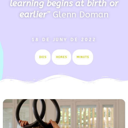
learning begins at birth or
earlier
”
Glenn Doman
18 DE JUNY DE 2022
DIES
HORES
MINUTS