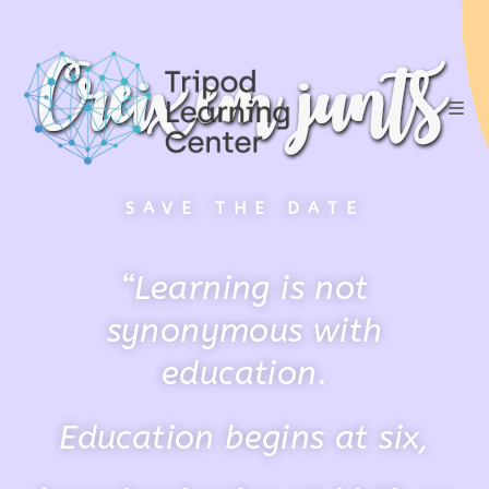
SAVE THE DATE
“Learning is not
synonymous with
education.
Education begins at six,