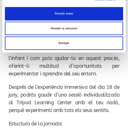
e
c
Permitir todas
o
Viu una experiència immersiva amb la que
n
aprendràs a estimular la curiositat del teu nadó
Permitir la selección
s
a través dels cinc sentits.
e
Denegar
n
Descobreix com es desenvolupa el cervell de
t
l’infant i com pots ajudar-lo en aquest procés,
i
oferint-li multitud d’oportunitats per
m
i
experimentar i aprendre del seu entorn.
e
n
Després de l’experiència immersiva del dia 18 de
t
juny, podràs gaudir d’una sessió individualitzada
o
al Tripod Learning Center amb el teu nadó,
perquè experimenti amb tots els seus sentits.
Estuctura de la jornada: