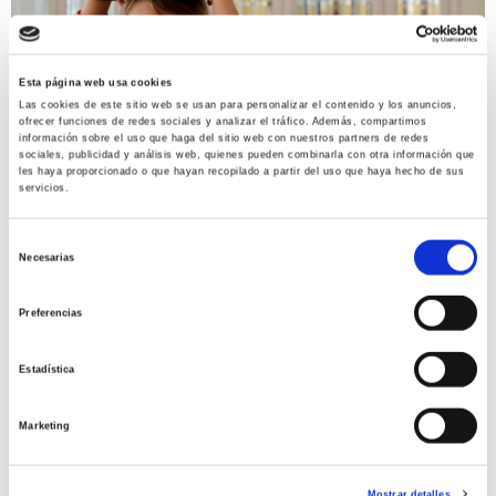
Esta página web usa cookies
Las cookies de este sitio web se usan para personalizar el contenido y los anuncios,
ofrecer funciones de redes sociales y analizar el tráfico. Además, compartimos
información sobre el uso que haga del sitio web con nuestros partners de redes
sociales, publicidad y análisis web, quienes pueden combinarla con otra información que
les haya proporcionado o que hayan recopilado a partir del uso que haya hecho de sus
servicios.
S
Necesarias
El
Tripod Learning Center
del
Col·legi
e
l
Montserrat
t’ofereix una experiència
Preferencias
e
immersiva, a l’espai FLOW d’Infantil, per a
c
descobrir com es desenvolupa el cervell
Estadística
c
i
d’un nadó de 0 a 6 anys.
Marketing
ó
n
d
Mostrar detalles