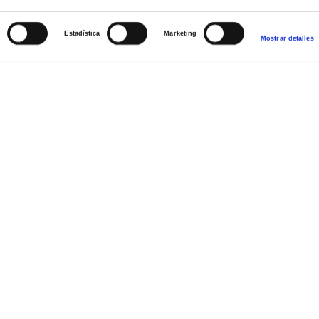
s
Estadística
Marketing
Mostrar detalles
 y
us
…