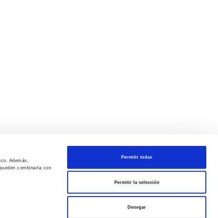
Permitir todas
fico. Además,
s pueden combinarla con
Permitir la selección
Denegar