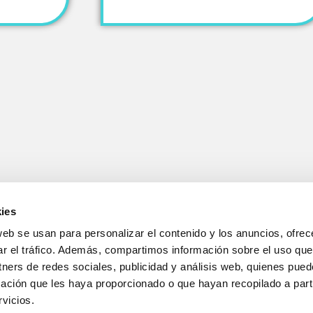
ies
web se usan para personalizar el contenido y los anuncios, ofrec
ar el tráfico. Además, compartimos información sobre el uso que
tners de redes sociales, publicidad y análisis web, quienes pue
ación que les haya proporcionado o que hayan recopilado a parti
vicios.
AVÍS LEGAL
|
POLÍTICA DE PRIVACITAT
|
POLÍTICA DE COOKIES