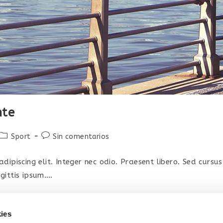
nte
Categoría
Comentarios
Sport
Sin comentarios
de
de
la
la
ipiscing elit. Integer nec odio. Praesent libero. Sed cursu
entrada:
entrada:
gittis ipsum.…
ies